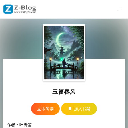
玉笛春风
立即阅读
加入书架
作者：叶青笛