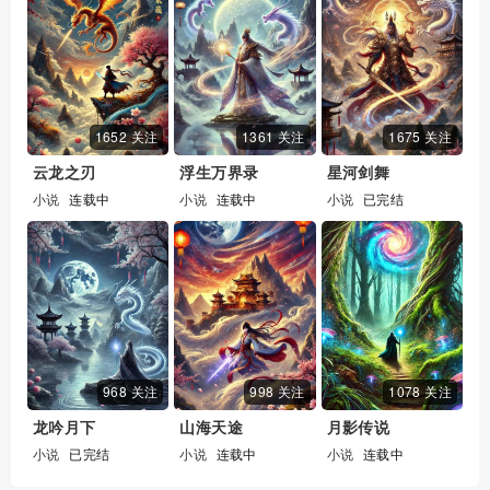
第10章：春风客栈
第11章：玉佩背后的秘密
第12章：酒馆对峙
第13章：初遇知己
1652 关注
1361 关注
1675 关注
第14章：江湖义气
云龙之刃
浮生万界录
星河剑舞
小说
连载中
小说
连载中
小说
已完结
第15章：山间决斗
第16章：桃源村的传说
第17章：再探桃林
第18章：孤身赴会
第19章：雨夜激战
968 关注
998 关注
1078 关注
第20章：侠骨柔情
龙吟月下
山海天途
月影传说
小说
已完结
小说
连载中
小说
连载中